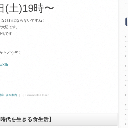
日(土)19時〜
えなければならないですね！
が大切です。
時代です
からどうぞ！
wXIfr
講座
,
講座案内
｜ ｜
Comments Closed
年時代を生きる食生活】