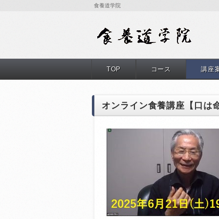
食養道学院
TOP
コース
講座
オンライン食養講座【口は