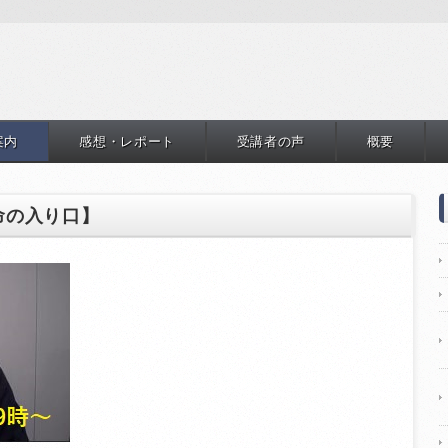
案内
感想・レポート
受講者の声
概要
命の入り口】