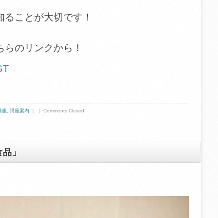
。
知ることが大切です！
ちらのリンクから！
GT
講座
,
講座案内
｜ ｜
Comments Closed
食品」